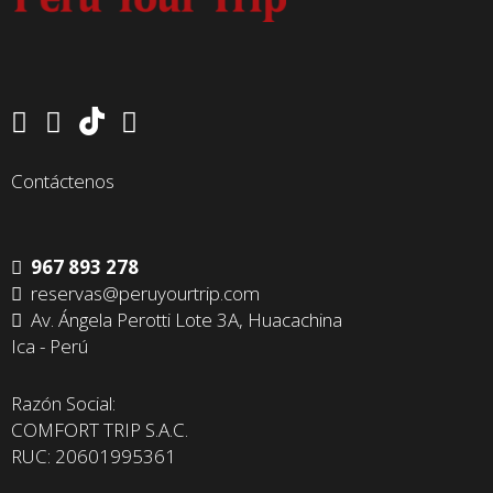
Contáctenos
967 893 278
reservas@peruyourtrip.com
Av. Ángela Perotti Lote 3A, Huacachina
Ica - Perú
Razón Social:
COMFORT TRIP S.A.C.
RUC: 20601995361