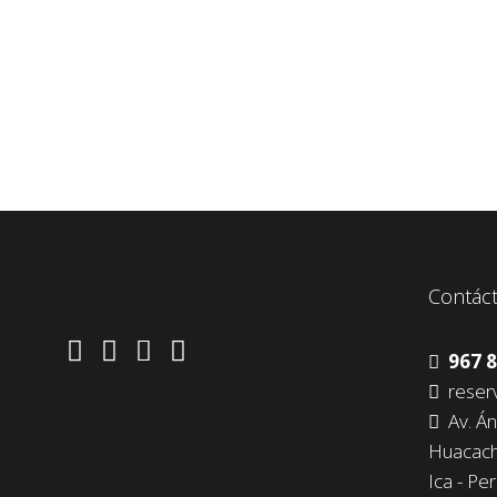
Contác
967 8
reserv
Av. Án
Huacach
Ica - Pe