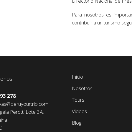
Directorio Nacional de Prest
Para nosotros es import
contribuir a un turismo segu
Inicio
tenos
Nosotros
93 278
Tours
as@peruyourtrip.com
Videos
gela Perotti Lote 3A,
ina
Blog
rú