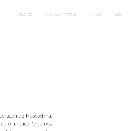
INICIO
NOSOTROS
PERÚ
ICA
 corazón de Huacachina,
rubro turístico. Creemos