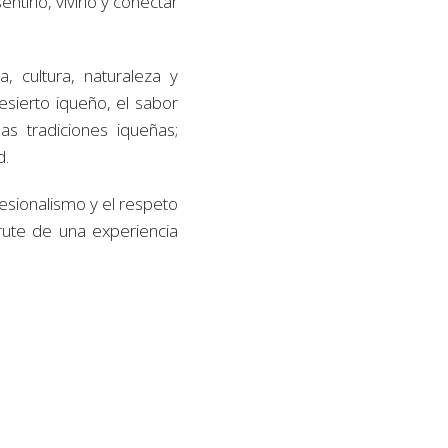
tirlo, vivirlo y conectar
, cultura, naturaleza y
esierto iqueño, el sabor
as tradiciones iqueñas;
d.
fesionalismo y el respeto
rute de una experiencia