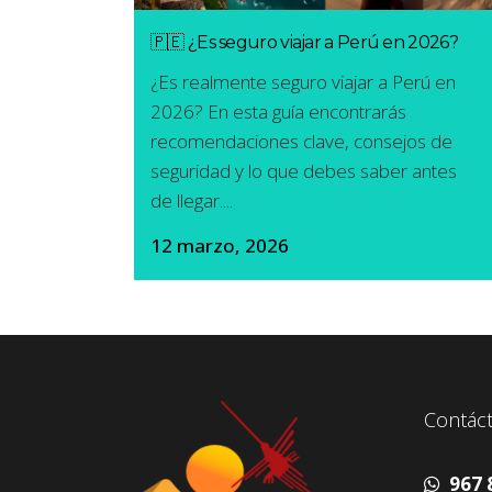
🇵🇪 ¿Es seguro viajar a Perú en 2026?
¿Es realmente seguro viajar a Perú en
2026? En esta guía encontrarás
recomendaciones clave, consejos de
seguridad y lo que debes saber antes
de llegar....
12 marzo, 2026
Contác
967 