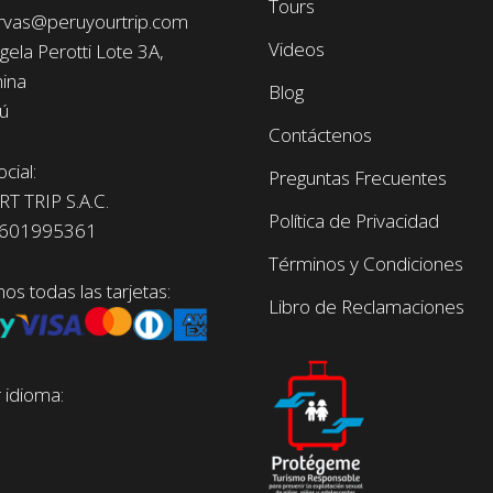
Tours
vas@peruyourtrip.com
Videos
gela Perotti Lote 3A,
ina
Blog
rú
Contáctenos
cial:
Preguntas Frecuentes
 TRIP S.A.C.
Política de Privacidad
0601995361
Términos y Condiciones
s todas las tarjetas:
Libro de Reclamaciones
 idioma: