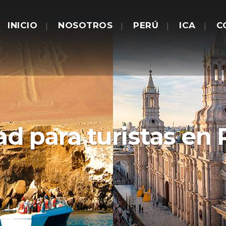
INICIO
NOSOTROS
PERÚ
ICA
C
d para turistas en