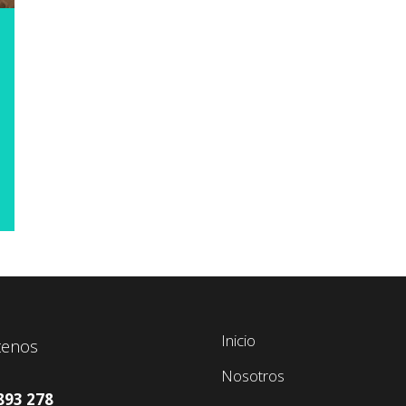
Inicio
tenos
Nosotros
893 278